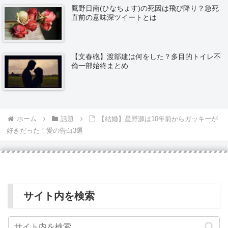
鷹野日南(ひなちょす)の死因は飛び降り？急死
直前の意味深ツイートとは
【文春砲】渡部建は何をした？多目的トイレ不
倫一部始終まとめ
ホーム
話題
【結婚】星野源は10年前からガッキーが
好きだった！愛の告白3選
サイト内を検索