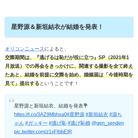
星野源＆新垣結衣が結婚を発表！
オリコンニュース
によると、
交際期間は、『逃げるは恥だが役に立つ』SP（2021年1
月放送）での再会をきっかけに、関連する撮影を全て終え
たあと、結婚を前提に交際を始め、婚姻届は「今後時期を
見て」提出する
ということです！
星野源と新垣結衣、結婚を発表💐
https://t.co/3AZ9Mbhxa0
#星野源
#新垣結衣
#源ち
ゃん
#ガッキー
#逃げ恥
#逃げ恥婚
@gen_senden
pic.twitter.com/z1xFlbbEIR