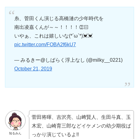
糸、菅田くん演じる高橋漣の少年時代を
南出凌嘉くんが～～！！！！👏🏻
いやぁ、これは嬉しいな(*´ω`*)💓💓
pic.twitter.com/FOBA2f6kU7
— みるきー@しばらく浮上なし (@milky__0221)
October 21, 2019
菅田将暉、吉沢亮、山﨑賢人、生田斗真、玉
木宏、山崎育三郎などイケメンの
幼少期
役ば
知るみん
っかり演じているよ!!