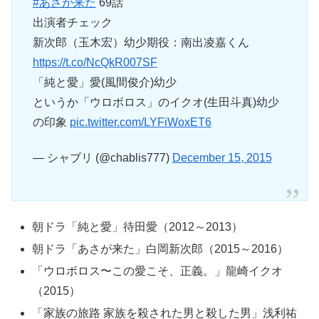
#あさが来た
69話
出演者チェック
新次郎（玉木宏）幼少期役：南出凌嘉くん
https://t.co/NcQkR007SF
「純と愛」愛(風間俊介)幼少
というか「ウロボロス」のイクオ(生田斗真)幼少
の印象
pic.twitter.com/LYFiWoxET6
— シャブリ (@chablis777)
December 15, 2015
朝ドラ「純と愛」待田愛（2012～2013）
朝ドラ「あさが来た」白岡新次郎（2015～2016）
「ウロボロス〜この愛こそ、正義。」龍崎イクオ
（2015）
「家族の旅路 家族を殺された男と殺した男」浅利祐