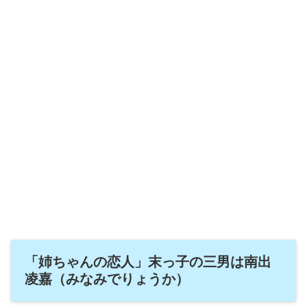
「姉ちゃんの恋人」末っ子の三男は南出
凌嘉（みなみでりょうか）