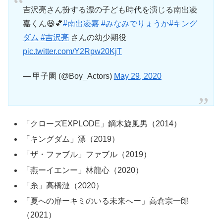
吉沢亮さん扮する漂の子ども時代を演じる南出凌
嘉くん😆💕
#南出凌嘉
#みなみでりょうか
#キング
ダム
#吉沢亮
さんの幼少期役
pic.twitter.com/Y2Rpw20KjT
— 甲子園 (@Boy_Actors)
May 29, 2020
「クローズEXPLODE」鏑木旋風男（2014）
「キングダム」漂（2019）
「ザ・ファブル」ファブル（2019）
「燕ーイエンー」林龍心（2020）
「糸」高橋漣（2020）
「夏への扉ーキミのいる未来へー」高倉宗一郎
（2021）