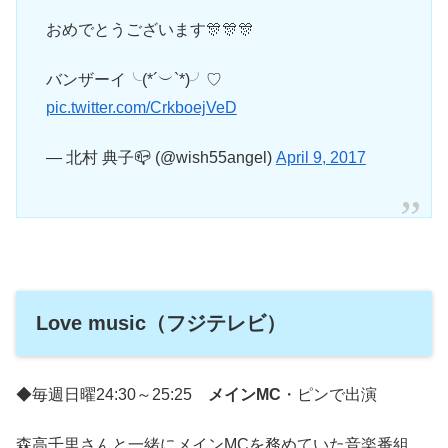
おめでとうございます🎊🎊🎊
バンザーイ╰(*´︶`*)╯♡
pic.twitter.com/CrkboejVeD
— 北村 典子📪 (@wish55angel)
April 9, 2017
Love music（フジテレビ）
◆毎週日曜24:30～25:25
メインMC
・ピンで出演
森高千里さんと一緒にメインMCを務めていた音楽番組。