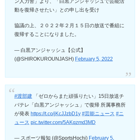
ン人力舎」より、「白黒アンジャッシュで芸能活
動を復帰させたい」との申し出を受け
協議の上、２０２２年２月１５日の放送で番組に
復帰することになりました。
— 白黒アンジャッシュ【公式】
(@SHIROKUROUNJASH)
February 5, 2022
#渡部建
「ゼロからまた頑張りたい」15日放送チ
バテレ「白黒アンジャッシュ」で復帰 所属事務所
が発表
https://t.co/jKcJJzbD1y
#芸能ニュース
#ニ
ュース
pic.twitter.com/5AKqzmd3MD
— スポーツ報知 (@SportsHochi)
February 5,