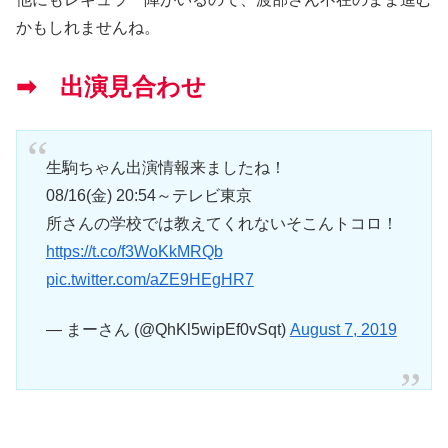
かもしれませんね。
➡ 出演見合わせ
生駒ちゃん出演情報来ましたね！
08/16(金) 20:54～テレビ東京
所さんの学校では教えてくれないそこんトコロ！
https://t.co/f3WoKkMRQb
pic.twitter.com/aZE9HEgHR7
— まーさん (@QhKl5wipEf0vSqt)
August 7, 2019