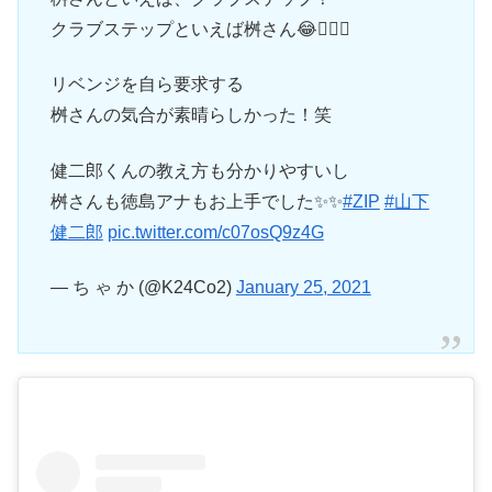
クラブステップといえば桝さん😂👍🏻✨
リベンジを自ら要求する
桝さんの気合が素晴らしかった！笑
健二郎くんの教え方も分かりやすいし
桝さんも徳島アナもお上手でした✨✨
#ZIP
#山下
健二郎
pic.twitter.com/c07osQ9z4G
— ち ゃ か (@K24Co2)
January 25, 2021