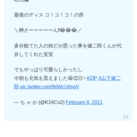
最後のディス コ！コ！コ！の所
＼桝さーーーーーん❗️😂😂😂／
多分観てた人の殆どが思った事を健二郎くんが代
弁してくれた笑笑
でもやっぱり可愛らしかったし
今朝も元気を貰えました😆👏🏻✨
#ZIP
#山下健二
郎
pic.twitter.com/9dWcUltsgV
— ち ゃ か (@K24Co2)
February 8, 2021