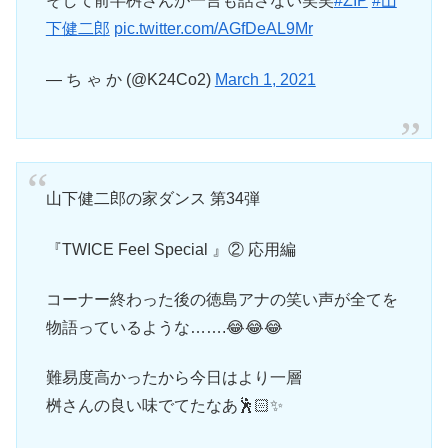
そして前半桝さんが一言も話さない笑笑
#ZIP
#山
下健二郎
pic.twitter.com/AGfDeAL9Mr
— ち ゃ か (@K24Co2)
March 1, 2021
山下健二郎の家ダンス 第34弾
『TWICE Feel Special 』② 応用編
コーナー終わった後の徳島アナの笑い声が全てを
物語っているような…….😂😂😂
難易度高かったから今日はより一層
桝さんの良い味でてたなあ🕺🏻✨