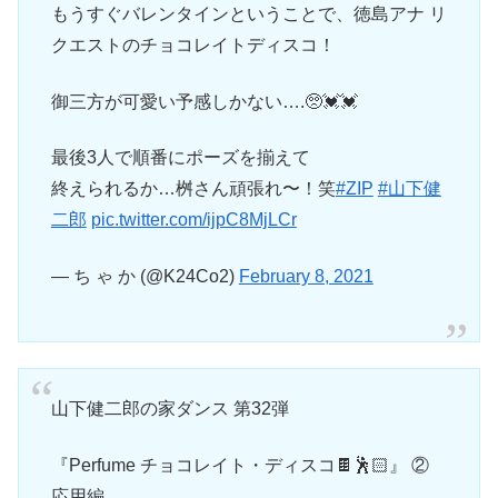
もうすぐバレンタインということで、徳島アナ リ
クエストのチョコレイトディスコ！
御三方が可愛い予感しかない….🥺💓💓
最後3人で順番にポーズを揃えて
終えられるか…桝さん頑張れ〜！笑
#ZIP
#山下健
二郎
pic.twitter.com/ijpC8MjLCr
— ち ゃ か (@K24Co2)
February 8, 2021
山下健二郎の家ダンス 第32弾
『Perfume チョコレイト・ディスコ🍫🕺🏻』 ②
応用編