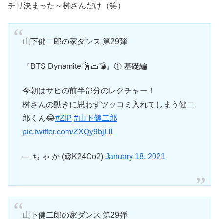
チリ決まった～桝さんだけ（笑）
山下健二郎の家ダンス 第29弾
『BTS Dynamite 🕺🏻💣』① 基礎編
今朝はサビの前半部分のレクチャー！
桝さんの動きに思わずツッコミ入れてしまう健二
郎くん😂
#ZIP
#山下健二郎
pic.twitter.com/ZXQy9bjLII
— ち ゃ か (@K24Co2)
January 18, 2021
山下健二郎の家ダンス 第29弾