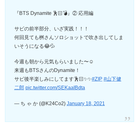
『BTS Dynamite 🕺🏻💣』② 応用編
サビの前半部分、いざ実践！！！
何回見ても桝さんソロショットで吹き出してしま
いそうになる😂💦
今週も朝から元気もらいました〜☺️
来週もBTSさんのDynamite！
サビ後半楽しみにしてます🕺🏻✨✨
#ZIP
#山下健
二郎
pic.twitter.com/SEKaaIBdta
— ち ゃ か (@K24Co2)
January 18, 2021