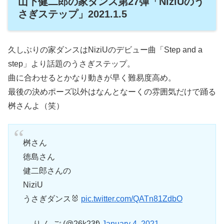
山下健二郎の家ダンス第27弾「NiziUのう
さぎステップ」2021.1.5
久しぶりの家ダンスはNiziUのデビュー曲「Step and a
step」より話題のうさぎステップ。
曲に合わせるとかなり動きが早く難易度高め。
最後の決めポーズ以外はなんとなーくの雰囲気だけで踊る
桝さんよ（笑）
桝さん
徳島さん
健二郎さんの
NiziU
うさぎダンス🐰
pic.twitter.com/QATn81ZdbO
— り ん ご (@26k23f)
January 4, 2021