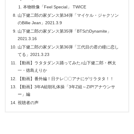
本物映像「Feel Special」 TWICE
山下健二郎の家ダンス第34弾「マイケル・ジャクソン
のBillie Jean」2021.3.9
山下健二郎の家ダンス第35弾「BTSのDynamite」
2021.3.16
山下健二郎の家ダンス第36弾「三代目の君の瞳に恋し
てる」2021.3.23
【動画】ラタタダンス踊ってみた♪山下健二郎・桝太
一・徳島えりか
【動画】番外編！日テレ〇〇アナにゲリラタタ！！
【動画】3年A組朝礼体操「3年Z組～ZIP!アナウンサ
ー」編
視聴者の声