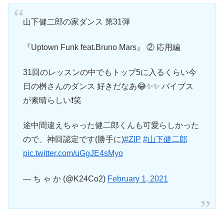
山下健二郎の家ダンス 第31弾
『Uptown Funk feat.Bruno Mars』 ② 応用編
31回のレッスンの中でもトップ5に入るくらい今
日の桝さんのダンス 好きだなあ😂✨✨ バイブス
が素晴らしい❗️笑
途中間違えちゃった健二郎くんも可愛らしかった
ので、神回認定です(勝手に)
#ZIP
#山下健二郎
pic.twitter.com/uGgJE4sMyo
— ち ゃ か (@K24Co2)
February 1, 2021