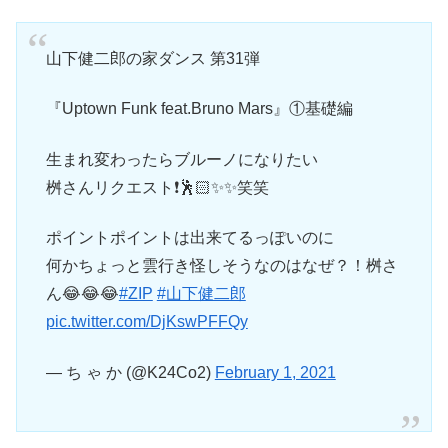
山下健二郎の家ダンス 第31弾
『Uptown Funk feat.Bruno Mars』①基礎編
生まれ変わったらブルーノになりたい
桝さんリクエスト❗️🕺🏻✨✨笑笑
ポイントポイントは出来てるっぽいのに
何かちょっと雲行き怪しそうなのはなぜ？！桝さ
ん😂😂😂
#ZIP
#山下健二郎
pic.twitter.com/DjKswPFFQy
— ち ゃ か (@K24Co2)
February 1, 2021