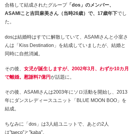
合格して結成されたグループ
「dos」のメンバー、
ASAMIこと吉田麻美さん（当時26歳）で、17歳年下
でし
た。
dosは結婚時はすでに解散していて、ASAMIさんと小室さ
んは「Kiss Destination」を結成していましたが、結婚と
同時に自然消滅。
その後、
女児が誕生しますが、2002年3月、わずか10カ月
で離婚
。
慰謝料7億円
が話題に。
その後、ASAMIさんは2003年にソロ活動を開始し、2013
年にダンスレディースユニット「BLUE MOON BOO」を
結成。
ちなみに「dos」は3人組ユニットで、あとの2人
は”taeco”と”kaba”。