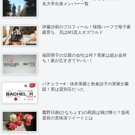
名大学出身メンバー一覧
伊藤沙莉のプロフィール！韓国ハーフで母子家
庭育ち、兄はM1芸人オズワルド
福田萌子の父親の会社は何？実家は超お金持
ち！家が広すぎてヤバい！
バチェラー4・休井美郷と秋倉諒子の実家が豪
邸！実は貸別荘だった
鷹野日南(ひなちょす)の死因は飛び降り？急死
直前の意味深ツイートとは