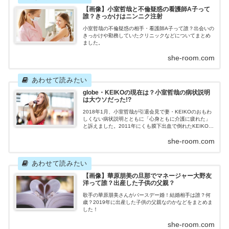
【画像】小室哲哉と不倫疑惑の看護師A子って
誰？きっかけはニンニク注射
小室哲哉の不倫疑惑の相手・看護師A子って誰？出会いの
きっかけや勤務していたクリニックなどについてまとめ
ました。
she-room.com
globe・KEIKOの現在は？小室哲哉の病状説明
は大ウソだった!?
2018年1月、小室哲哉が引退会見で妻・KEIKOのおもわ
しくない病状説明とともに「心身ともに介護に疲れた」
と訴えました。2011年にくも膜下出血で倒れたKEIKOの
現在の状況をまとめました。
she-room.com
【画像】華原朋美の旦那でマネージャー大野友
洋って誰？出産した子供の父親？
歌手の華原朋美さんがバースデー婚！結婚相手は誰？何
歳？2019年に出産した子供の父親なのかなどをまとめま
した！
she-room.com