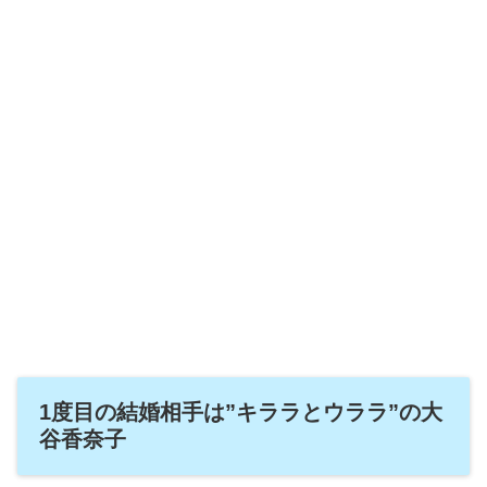
1度目の結婚相手は”キララとウララ”の大
谷香奈子