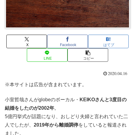
X
Facebook
はてブ
LINE
コピー
2020.04.16
※本サイトは広告が含まれています。
小室哲哉さんがglobeのボーカル・
KEIKOさんと3度目の
結婚をしたのが2002年
。
5億円挙式が話題になり、おしどり夫婦と言われていた二
人でしたが、
2019年から離婚調停
をしていると報道され
ました。