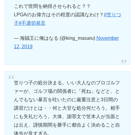
これで世間を納得させられると？？
LPGAのお偉方はその程度の認識なわけ？
#笠りつ
子
#不適切発言
— 海賊王に俺はなる (@king_masaru)
November
12, 2019
笠りつ子の処分決まる。いい大人なのプロゴルフ
ァーが、ゴルフ場の関係者に「死ね」などと、と
んでもない暴言を吐いたのに厳重注意と3日間の
講習だけとは・・何と大甘な処分何だろう。相手
にも失礼だろう。大体、謝罪文で笠本人が当面と
は云え、謹慎期間を勝手に都合よく決めること自
体虫が良すぎる。