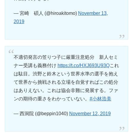
— 宮崎 碩人 (@hiroakitomo)
November 13,
2019
不適切発言の笠りつ子に厳重注意処分 新人セミ
ナー受講も義務付け
https://t.co/HXJ693U93Q
これ
は駄目。渋野と鈴木という世界水準の選手を抱え
て世界から挑戦される立場を自覚すればこの処分
はありえない。これは協会非難に発展する。ファ
ンの期待の重さをわかっていない。
#小林浩美
— 西洞院 (@beppin1040)
November 12, 2019